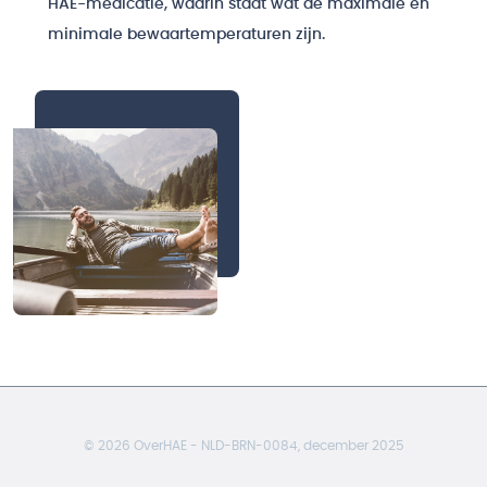
HAE-medicatie, waarin staat wat de maximale en
minimale bewaartemperaturen zijn.
© 2026 OverHAE - NLD-BRN-0084, december 2025